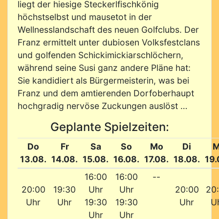
liegt der hiesige Steckerlfischkönig
höchstselbst und mausetot in der
Wellnesslandschaft des neuen Golfclubs. Der
Franz ermittelt unter dubiosen Volksfestclans
und golfenden Schickimickiarschlöchern,
während seine Susi ganz andere Pläne hat:
Sie kandidiert als Bürgermeisterin, was bei
Franz und dem amtierenden Dorfoberhaupt
hochgradig nervöse Zuckungen auslöst …
Geplante Spielzeiten:
Do
Fr
Sa
So
Mo
Di
M
13.08.
14.08.
15.08.
16.08.
17.08.
18.08.
19.
16:00
16:00
--
20:00
19:30
Uhr
Uhr
20:00
20
Uhr
Uhr
19:30
19:30
Uhr
U
Uhr
Uhr