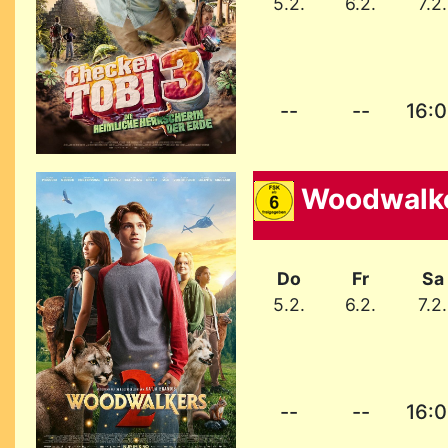
5.2.
6.2.
7.2.
--
--
16:
Woodwalke
Do
Fr
Sa
5.2.
6.2.
7.2.
--
--
16: