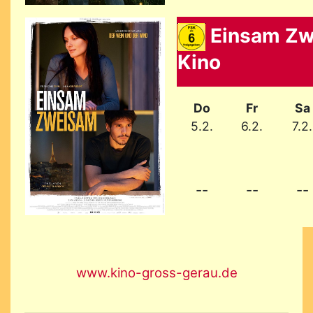
Einsam Zw
Kino
Do
Fr
Sa
5.2.
6.2.
7.2.
--
--
--
www.kino-gross-gerau.de