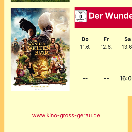
Der Wunde
Do
Fr
Sa
11.6.
12.6.
13.6
--
--
16:
www.kino-gross-gerau.de