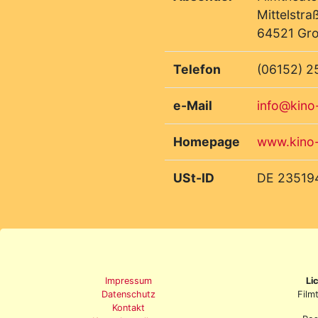
Mittelstra
64521 Gr
Telefon
(06152) 2
e-Mail
info@kino
Homepage
www.kino-
USt-ID
DE 23519
Impressum
Li
Datenschutz
Film
Kontakt