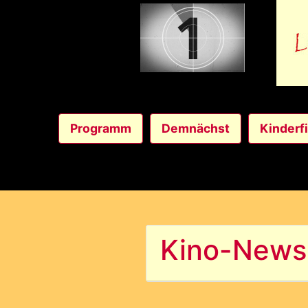
Programm
Demnächst
Kinderf
Kino-Newsl