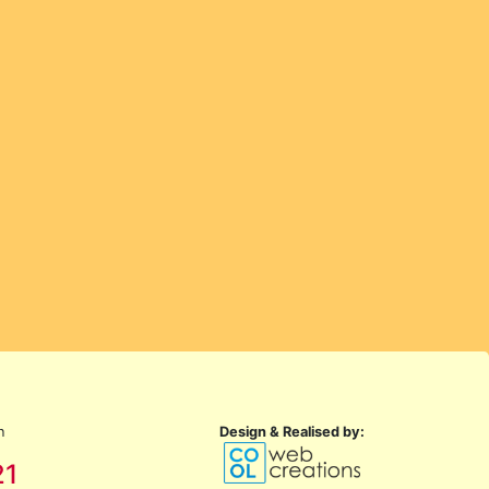
n
Design & Realised by:
21