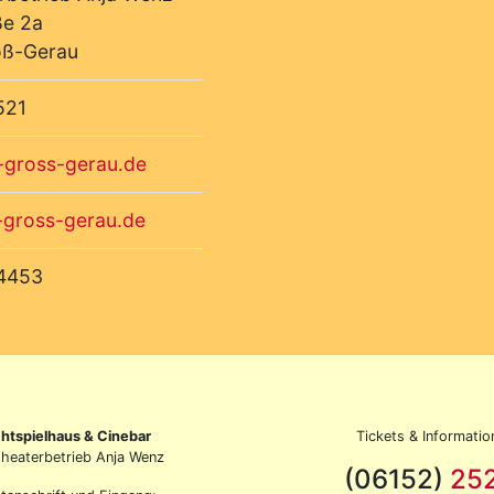
ße 2a
oß-Gerau
521
-gross-gerau.de
gross-gerau.de
4453
chtspielhaus & Cinebar
Tickets & Informatio
theaterbetrieb Anja Wenz
(06152)
25