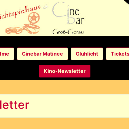
ilme
Cinebar Matinee
Glühlicht
Ticket
Kino-Newsletter
etter