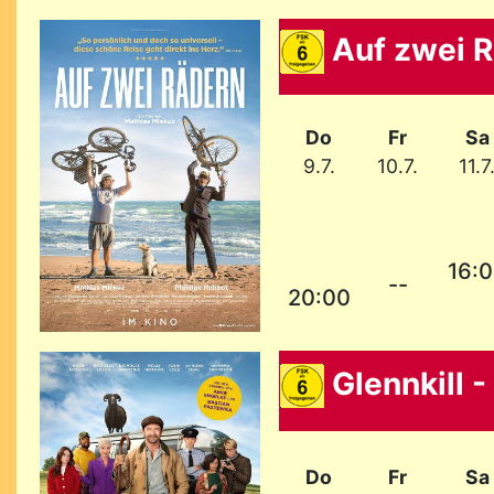
Auf zwei 
Do
Fr
Sa
9.7.
10.7.
11.7
16:
--
20:00
Glennkill -
Do
Fr
Sa